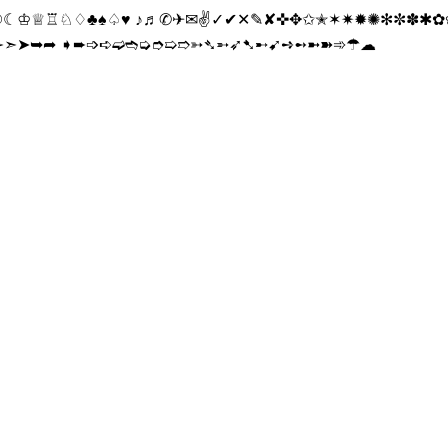
♔♕♖♘♢♣♠♤♥ ♪♬✆✈✉✌✓✔✕✎✘✜✥✩✭✶✷✹✺✻✼✽✱✿
➢➣➤➥➦ ➧➨➩➪➫➬➭➮➯➱➳➴➵➶➷➸➹➺➻➼➽➾☂☁