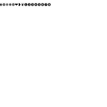
❀❁❄❅❆❤❥❦❶❷❸❹❺❻❼❽