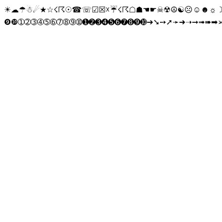
☀☁☂☃☄★☆☇☈☉☎☏☑☒☓☔☇☈☖☗☚☛☠☢☮☯☹☺☻☼☽☾
❾❿➀➁➂➃➄➅➆➇➈➉➊➋➌➍➎➏➐➑➒➓➔➘➙➚➛➜➝➞➟➠➡