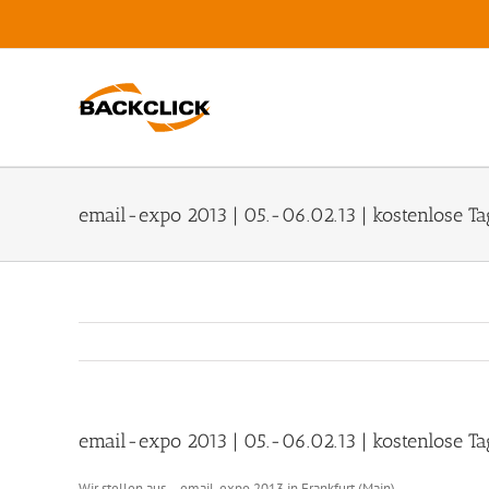
Zum
Inhalt
springen
email-expo 2013 | 05.-06.02.13 | kostenlose Ta
email-expo 2013 | 05.-06.02.13 | kostenlose Ta
Wir stellen aus – email-expo 2013 in Frankfurt (Main),