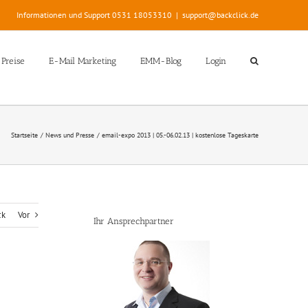
Informationen und Support 0531 18053310
|
support@backclick.de
Preise
E-Mail Marketing
EMM-Blog
Login
Startseite
News und Presse
email-expo 2013 | 05.-06.02.13 | kostenlose Tageskarte
ck
Vor
Ihr Ansprechpartner