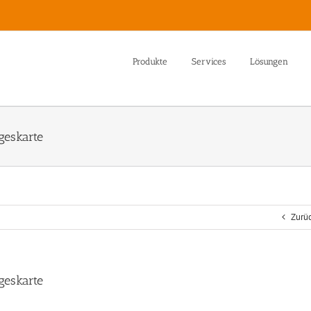
Produkte
Services
Lösungen
geskarte
Zurü
geskarte