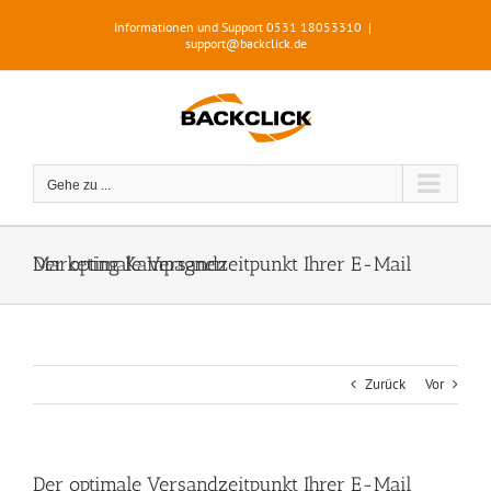
Zum
Informationen und Support 0531 18053310
|
Inhalt
support@backclick.de
springen
Gehe zu ...
Der optimale Versandzeitpunkt Ihrer E-Mail Marketing Kampagnen
Zurück
Vor
Der optimale Versandzeitpunkt Ihrer E-Mail