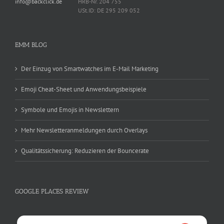
info@backclick.de
HRB-Nr. 204 755
USt.ID: DE 295 209 052
EMM BLOG
Der Einzug von Smartwatches im E-Mail Marketing
Emoji Cheat-Sheet und Anwendungsbeispiele
Symbole und Emojis in Newslettern
Mehr Newsletteranmeldungen durch Overlays
Qualitätssicherung: Reduzieren der Bouncerate
GOOGLE PLACES REVIEW