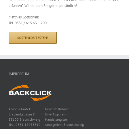
erfahren? Wir beraten Sie gerne persönlich!
Matthias Gottschalk
Tel. 0531 / 615 63 – 200
KOSTENLOS TESTEN!
IMPRESSUM
Acoonia GmbH
Geschäftsführer:
Brabandtstrasse 8
Uwe Tippmann
38100 Braunschweig
Handelsregister
Tel.: 0531 18053310
Amtsgericht Braunschweig